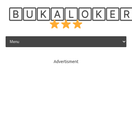
🄱🅄🄺🄰🄻🄾🄺🄴
Skip to content
Advertisment