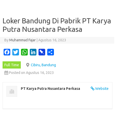
Loker Bandung Di Pabrik PT Karya
Putra Nusantara Perkasa
By
Muhammad Fajar
|
Agustus 16, 2023
F
T
W
L
P
S
a
w
h
i
i
h
Full Time
Cibiru, Bandung
c
i
a
n
n
a
e
t
t
k
b
r
Posted on Agustus 16, 2023
b
t
s
e
o
e
o
e
A
d
a
PT Karya Putra Nusantara Perkasa
Website
o
r
p
I
r
k
p
n
d