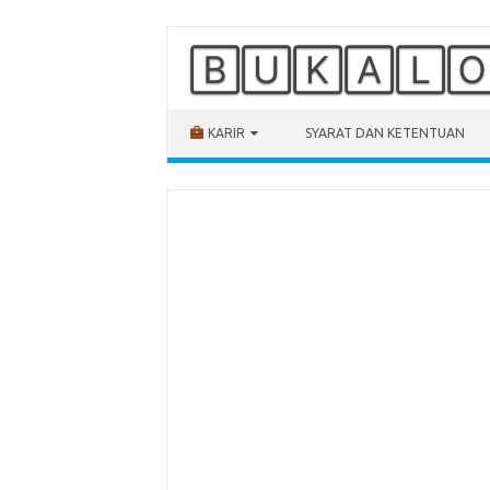
🄱🅄🄺🄰🄻
Skip to content
KARIR
SYARAT DAN KETENTUAN