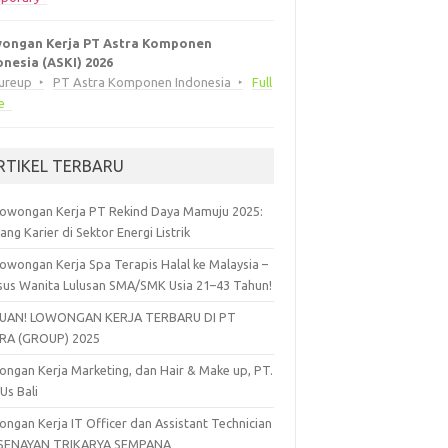
ongan Kerja PT Astra Komponen
onesia (ASKI) 2026
eureup
PT Astra Komponen Indonesia
Full
e
RTIKEL TERBARU
owongan Kerja PT Rekind Daya Mamuju 2025:
ang Karier di Sektor Energi Listrik
owongan Kerja Spa Terapis Halal ke Malaysia –
sus Wanita Lulusan SMA/SMK Usia 21–43 Tahun!
UAN! LOWONGAN KERJA TERBARU DI PT
RA (GROUP) 2025
ngan Kerja Marketing, dan Hair & Make up, PT.
 Us Bali
ngan Kerja IT Officer dan Assistant Technician
 SENAYAN TRIKARYA SEMPANA