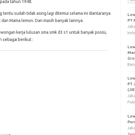
 pada tahun 1948.
entu sudah tidak asing lagi ditemui selama ini diantaranya
Low
t dan Mama lemon. Dan masih banyak lainnya.
PT 
Jak
wongan kerja lulusan sma smk d3 s1 untuk banyak posisi,
Ind
 sebagai berikut :
Low
Man
Gro
Ban
Low
PT 
(JI
Jak
Pul
Low
Pur
Jaka
Tem