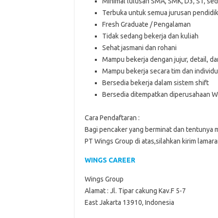
Minimal lulusan SMA, SMK, D3, S1, sed
Terbuka untuk semua jurusan pendidi
Fresh Graduate / Pengalaman
Tidak sedang bekerja dan kuliah
Sehat jasmani dan rohani
Mampu bekerja dengan jujur, detail, dan
Mampu bekerja secara tim dan individu
Bersedia bekerja dalam sistem shift
Bersedia ditempatkan diperusahaan W
Cara Pendaftaran :
Bagi pencaker yang berminat dan tentunya 
PT Wings Group di atas,silahkan kirim lamaran
WINGS CAREER
Wings Group
Alamat : Jl. Tipar cakung Kav.F 5-7
East Jakarta 13910, Indonesia