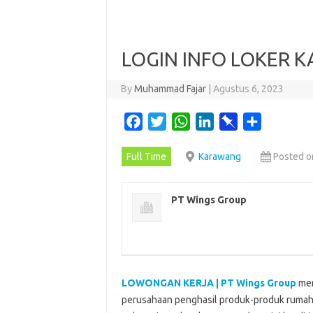
LOGIN INFO LOKER 
By
Muhammad Fajar
|
Agustus 6, 2023
F
T
W
L
P
S
a
w
h
i
i
h
Full Time
Karawang
Posted o
c
i
a
n
n
a
e
t
t
k
b
r
b
t
s
e
o
e
PT Wings Group
o
e
A
d
a
o
r
p
I
r
k
p
n
d
LOWONGAN KERJA | PT Wings Group
mer
perusahaan penghasil produk-produk rumah 