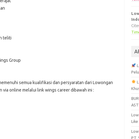
erajat
kan
Low
Ind
Cit
Tim
 teliti
A
ings Group
L
Pelu
L
memenuhi semua kualifikasi dan persyaratan dari Lowongan
Khu
 via online melalui link wings career dibawah ini :
BUR
AST
Lowo
Like
Lowo
PT.