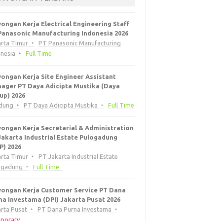
ongan Kerja Electrical Engineering Staff
Panasonic Manufacturing Indonesia 2026
arta Timur
PT Panasonic Manufacturing
onesia
Full Time
ongan Kerja Site Engineer Assistant
ager PT Daya Adicipta Mustika (Daya
up) 2026
dung
PT Daya Adicipta Mustika
Full Time
ongan Kerja Secretarial & Administration
Jakarta Industrial Estate Pulogadung
EP) 2026
arta Timur
PT Jakarta Industrial Estate
ogadung
Full Time
ongan Kerja Customer Service PT Dana
na Investama (DPI) Jakarta Pusat 2026
rta Pusat
PT Dana Purna Investama
porary