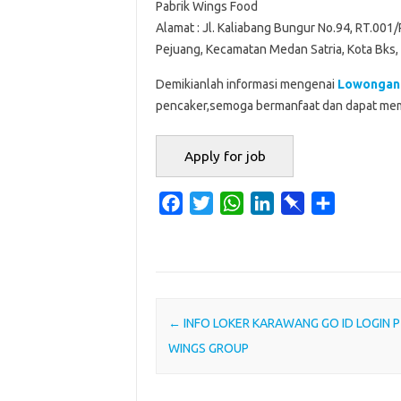
Pabrik Wings Food
Alamat : Jl. Kaliabang Bungur No.94, RT.001
Pejuang, Kecamatan Medan Satria, Kota Bks,
Demikianlah informasi mengenai
Lowongan 
pencaker,semoga bermanfaat dan dapat mem
F
T
W
L
P
S
a
w
h
i
i
h
c
i
a
n
n
a
e
t
t
k
b
r
b
t
s
e
o
e
o
e
A
d
a
Post navigation
←
INFO LOKER KARAWANG GO ID LOGIN 
o
r
p
I
r
WINGS GROUP
k
p
n
d