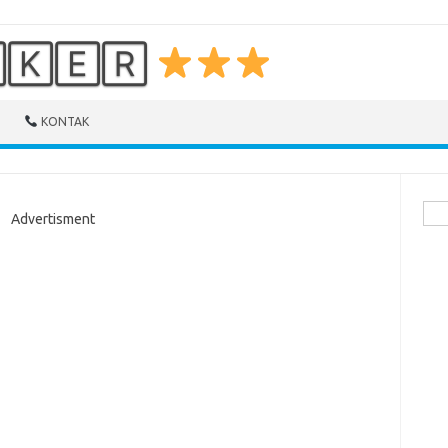
🄺🄴🅁
KONTAK
Cari
Advertisment