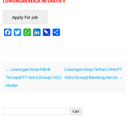
LOWONGAN KERJA INI GRATIS !!
F
T
W
L
P
S
a
w
h
i
i
h
c
i
a
n
n
a
e
t
t
k
b
r
b
t
s
e
o
e
o
e
A
d
a
Post navigation
←
Lowongan Kerja Pabrik
Lowongan Kerja Terbaru SMA PT
o
r
p
I
r
Tercepat PT Astra (Group) 2023
Astra (Group) Bandung Hari Ini
→
k
p
n
d
Medan
Cari
Cari