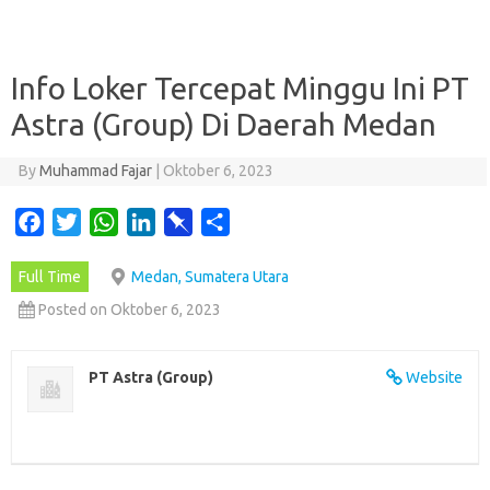
Info Loker Tercepat Minggu Ini PT
Astra (Group) Di Daerah Medan
By
Muhammad Fajar
|
Oktober 6, 2023
F
T
W
L
P
S
a
w
h
i
i
h
Full Time
Medan, Sumatera Utara
c
i
a
n
n
a
e
t
t
k
b
r
Posted on Oktober 6, 2023
b
t
s
e
o
e
o
e
A
d
a
PT Astra (Group)
Website
o
r
p
I
r
k
p
n
d