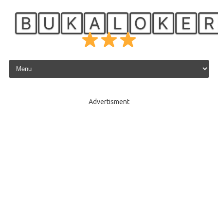
🄱🅄🄺🄰🄻🄾🄺🄴
Skip to content
Advertisment