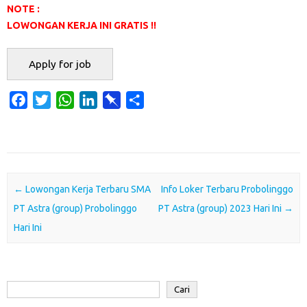
NOTE :
LOWONGAN KERJA INI GRATIS !!
F
T
W
L
P
S
a
w
h
i
i
h
c
i
a
n
n
a
e
t
t
k
b
r
b
t
s
e
o
e
o
e
A
d
a
Post navigation
←
Lowongan Kerja Terbaru SMA
Info Loker Terbaru Probolinggo
o
r
p
I
r
PT Astra (group) Probolinggo
PT Astra (group) 2023 Hari Ini
→
k
p
n
d
Hari Ini
Cari
Cari