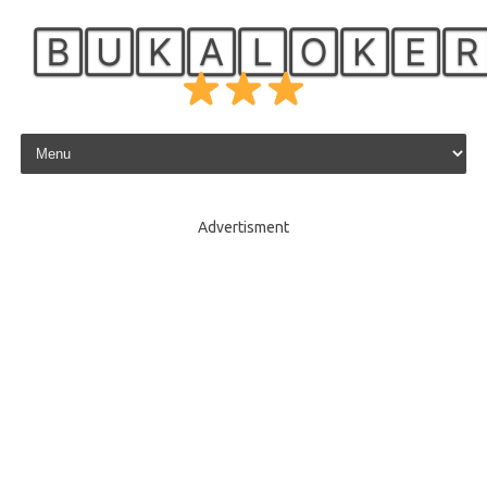
🄱🅄🄺🄰🄻🄾🄺🄴
Skip to content
Advertisment