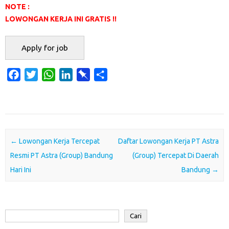
NOTE :
LOWONGAN KERJA INI GRATIS !!
F
T
W
L
P
S
a
w
h
i
i
h
c
i
a
n
n
a
e
t
t
k
b
r
b
t
s
e
o
e
o
e
A
d
a
Post navigation
←
Lowongan Kerja Tercepat
Daftar Lowongan Kerja PT Astra
o
r
p
I
r
Resmi PT Astra (Group) Bandung
(Group) Tercepat Di Daerah
k
p
n
d
Hari Ini
Bandung
→
Cari
Cari