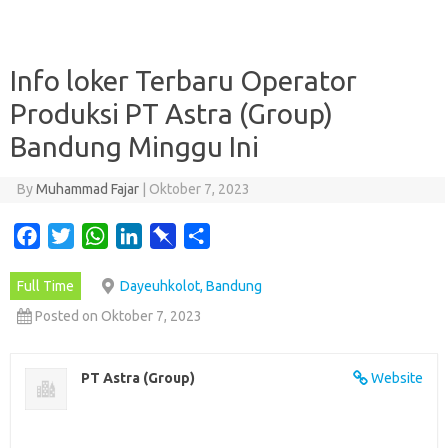
Info loker Terbaru Operator
Produksi PT Astra (Group)
Bandung Minggu Ini
By
Muhammad Fajar
|
Oktober 7, 2023
F
T
W
L
P
S
a
w
h
i
i
h
Full Time
Dayeuhkolot, Bandung
c
i
a
n
n
a
e
t
t
k
b
r
Posted on Oktober 7, 2023
b
t
s
e
o
e
o
e
A
d
a
PT Astra (Group)
Website
o
r
p
I
r
k
p
n
d