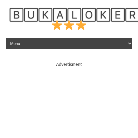
🄱🅄🄺🄰🄻🄾🄺🄴
Skip to content
Advertisment