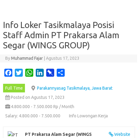
Info Loker Tasikmalaya Posisi
Staff Admin PT Prakarsa Alam
Segar (WINGS GROUP)
By
Muhammad Fajar
|
Agustus 17, 2023
F
T
W
L
P
S
a
w
h
i
i
h
Full Time
Parakannyasag Tasikmalaya, Jawa Barat
c
i
a
n
n
a
e
t
t
k
b
r
Posted on Agustus 17, 2023
b
t
s
e
o
e
4.800.000 - 7.500.000 Rp / Month
o
e
A
d
a
Salary: 4.800.000 - 7.500.000
Info Lowongan Kerja
o
r
p
I
r
k
p
n
d
PT Prakarsa Alam Segar (WINGS
Website