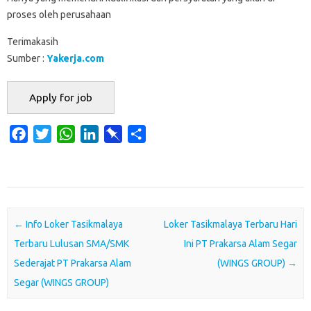
proses oleh perusahaan
Terimakasih
Sumber :
Yakerja.com
F
T
W
L
P
S
a
w
h
i
i
h
c
i
a
n
n
a
e
t
t
k
b
r
b
t
s
e
o
e
o
e
A
d
a
Post navigation
←
Info Loker Tasikmalaya
Loker Tasikmalaya Terbaru Hari
o
r
p
I
r
Terbaru Lulusan SMA/SMK
Ini PT Prakarsa Alam Segar
k
p
n
d
Sederajat PT Prakarsa Alam
(WINGS GROUP)
→
Segar (WINGS GROUP)