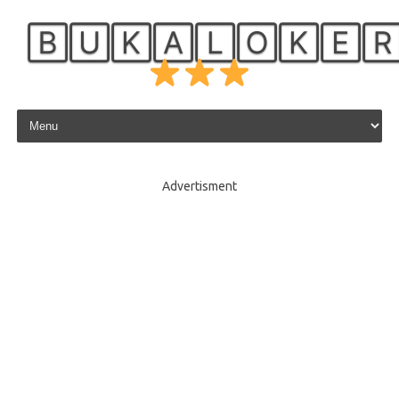
🄱🅄🄺🄰🄻🄾🄺🄴
Skip to content
Advertisment