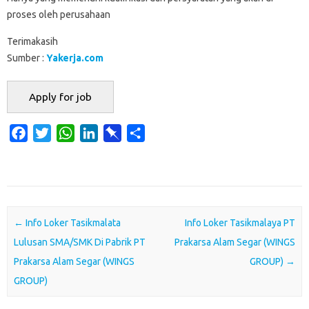
proses oleh perusahaan
Terimakasih
Sumber :
Yakerja.com
F
T
W
L
P
S
a
w
h
i
i
h
c
i
a
n
n
a
e
t
t
k
b
r
b
t
s
e
o
e
o
e
A
d
a
Post navigation
←
Info Loker Tasikmalata
Info Loker Tasikmalaya PT
o
r
p
I
r
Lulusan SMA/SMK Di Pabrik PT
Prakarsa Alam Segar (WINGS
k
p
n
d
Prakarsa Alam Segar (WINGS
GROUP)
→
GROUP)