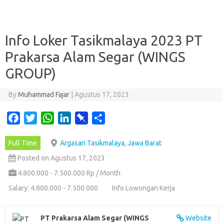
Info Loker Tasikmalaya 2023 PT
Prakarsa Alam Segar (WINGS
GROUP)
By
Muhammad Fajar
|
Agustus 17, 2023
F
T
W
L
P
S
a
w
h
i
i
h
Full Time
Argasari Tasikmalaya, Jawa Barat
c
i
a
n
n
a
e
t
t
k
b
r
Posted on Agustus 17, 2023
b
t
s
e
o
e
4.800.000 - 7.500.000 Rp / Month
o
e
A
d
a
Salary: 4.800.000 - 7.500.000
Info Lowongan Kerja
o
r
p
I
r
k
p
n
d
PT Prakarsa Alam Segar (WINGS
Website