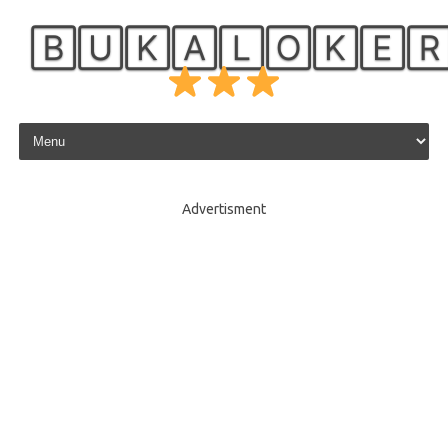
🄱🅄🄺🄰🄻🄾🄺🄴
Skip to content
Advertisment