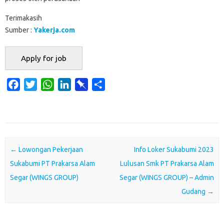
Terimakasih
Sumber :
Yakerja.com
F
T
W
L
P
S
a
w
h
i
i
h
c
i
a
n
n
a
e
t
t
k
b
r
b
t
s
e
o
e
o
e
A
d
a
Post navigation
←
Lowongan Pekerjaan
Info Loker Sukabumi 2023
o
r
p
I
r
Sukabumi PT Prakarsa Alam
Lulusan Smk PT Prakarsa Alam
k
p
n
d
Segar (WINGS GROUP)
Segar (WINGS GROUP) – Admin
Gudang
→