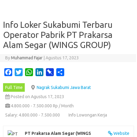
Info Loker Sukabumi Terbaru
Operator Pabrik PT Prakarsa
Alam Segar (WINGS GROUP)
By
Muhammad Fajar
|
Agustus 17, 2023
F
T
W
L
P
S
a
w
h
i
i
h
Full Time
Nagrak Sukabumi Jawa Barat
c
i
a
n
n
a
e
t
t
k
b
r
Posted on Agustus 17, 2023
b
t
s
e
o
e
4.800.000 - 7.500.000 Rp / Month
o
e
A
d
a
Salary: 4.800.000 - 7.500.000
Info Lowongan Kerja
o
r
p
I
r
k
p
n
d
PT Prakarsa Alam Segar (WINGS
Website