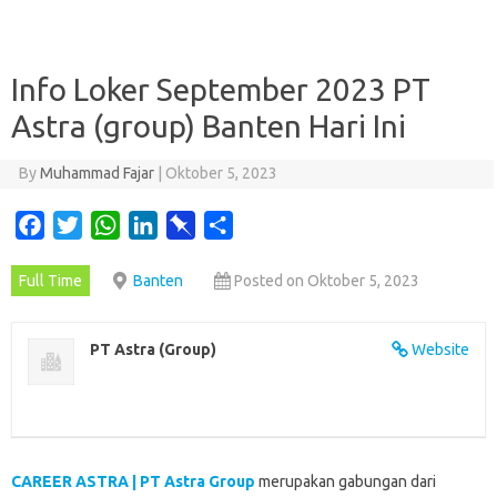
Info Loker September 2023 PT
Astra (group) Banten Hari Ini
By
Muhammad Fajar
|
Oktober 5, 2023
F
T
W
L
P
S
a
w
h
i
i
h
Full Time
Banten
Posted on Oktober 5, 2023
c
i
a
n
n
a
e
t
t
k
b
r
b
t
s
e
o
e
PT Astra (Group)
Website
o
e
A
d
a
o
r
p
I
r
k
p
n
d
CAREER ASTRA | PT Astra Group
merupakan gabungan dari