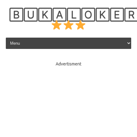
🄱🅄🄺🄰🄻🄾🄺🄴
Skip to content
Advertisment