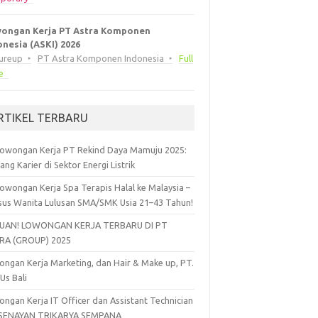
ongan Kerja PT Astra Komponen
onesia (ASKI) 2026
eureup
PT Astra Komponen Indonesia
Full
e
RTIKEL TERBARU
owongan Kerja PT Rekind Daya Mamuju 2025:
ang Karier di Sektor Energi Listrik
owongan Kerja Spa Terapis Halal ke Malaysia –
sus Wanita Lulusan SMA/SMK Usia 21–43 Tahun!
UAN! LOWONGAN KERJA TERBARU DI PT
RA (GROUP) 2025
ngan Kerja Marketing, dan Hair & Make up, PT.
 Us Bali
ngan Kerja IT Officer dan Assistant Technician
 SENAYAN TRIKARYA SEMPANA