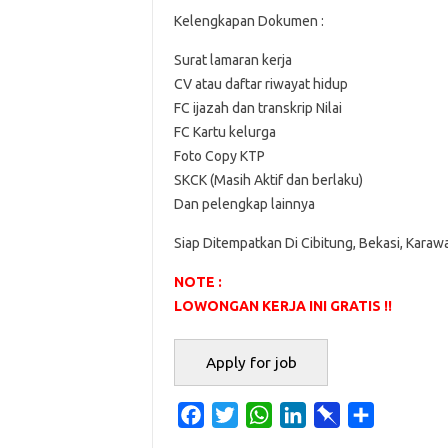
Kelengkapan Dokumen :
Surat lamaran kerja
CV atau daftar riwayat hidup
FC ijazah dan transkrip Nilai
FC Kartu kelurga
Foto Copy KTP
SKCK (Masih Aktif dan berlaku)
Dan pelengkap lainnya
Siap Ditempatkan Di Cibitung, Bekasi, Karaw
NOTE :
LOWONGAN KERJA INI GRATIS !!
F
T
W
L
P
S
a
w
h
i
i
h