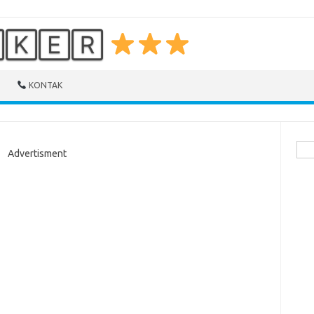
🄺🄴🅁
KONTAK
Cari
Advertisment