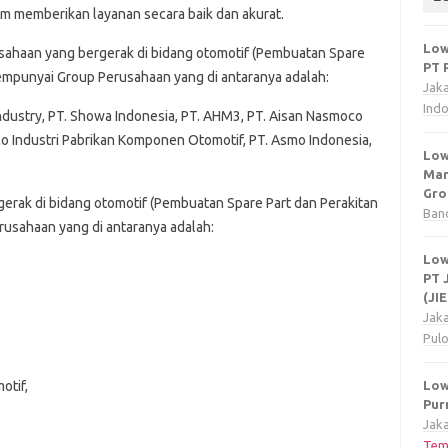
lam memberikan layanan secara baik dan akurat.
Low
sahaan yang bergerak di bidang otomotif (Pembuatan Spare
PT 
empunyai Group Perusahaan yang di antaranya adalah:
Jak
Ind
Industry, PT. Showa Indonesia, PT. AHM3, PT. Aisan Nasmoco
co Industri Pabrikan Komponen Otomotif, PT. Asmo Indonesia,
Low
Man
Gro
erak di bidang otomotif (Pembuatan Spare Part dan Perakitan
Ban
usahaan yang di antaranya adalah:
Low
PT 
(JI
Jak
Pul
Low
otif,
Pur
Jaka
Tem