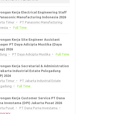
ongan Kerja Electrical Engineering Staff
Panasonic Manufacturing Indonesia 2026
arta Timur
PT Panasonic Manufacturing
onesia
Full Time
ongan Kerja Site Engineer Assistant
ager PT Daya Adicipta Mustika (Daya
up) 2026
dung
PT Daya Adicipta Mustika
Full Time
ongan Kerja Secretarial & Administration
Jakarta Industrial Estate Pulogadung
EP) 2026
arta Timur
PT Jakarta Industrial Estate
ogadung
Full Time
ongan Kerja Customer Service PT Dana
na Investama (DPI) Jakarta Pusat 2026
rta Pusat
PT Dana Purna Investama
porary