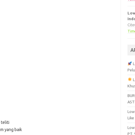
Low
Ind
Cit
Tim
A
L
Pelu
L
Khu
BUR
AST
Lowo
Like
eliti
Lowo
um yang baik
PT.