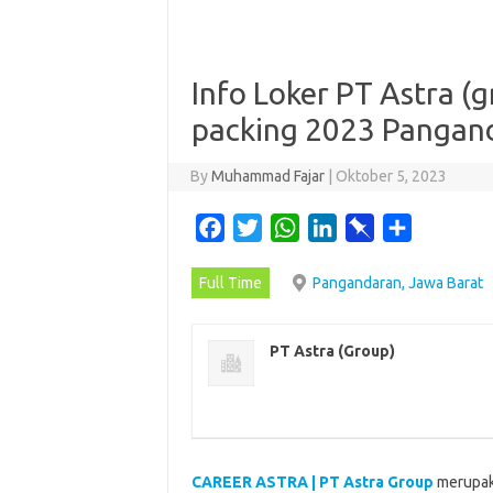
Info Loker PT Astra (
packing 2023 Pangand
By
Muhammad Fajar
|
Oktober 5, 2023
F
T
W
L
P
S
a
w
h
i
i
h
Full Time
Pangandaran, Jawa Barat
c
i
a
n
n
a
e
t
t
k
b
r
b
t
s
e
o
e
PT Astra (Group)
o
e
A
d
a
o
r
p
I
r
k
p
n
d
CAREER ASTRA | PT Astra Group
merupak