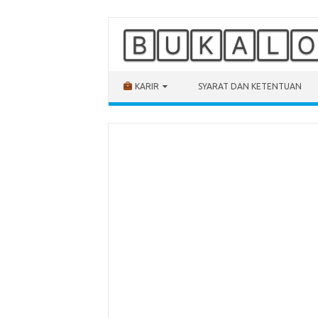
🄱🅄🄺🄰🄻
Skip to content
KARIR
SYARAT DAN KETENTUAN