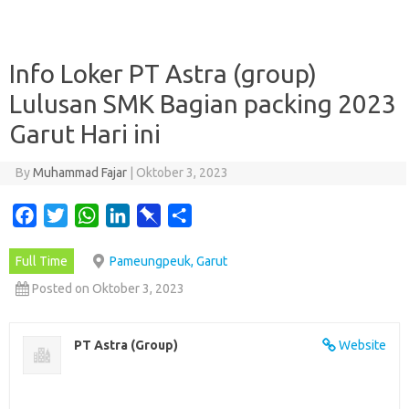
Info Loker PT Astra (group)
Lulusan SMK Bagian packing 2023
Garut Hari ini
By
Muhammad Fajar
|
Oktober 3, 2023
F
T
W
L
P
S
a
w
h
i
i
h
Full Time
Pameungpeuk, Garut
c
i
a
n
n
a
e
t
t
k
b
r
Posted on Oktober 3, 2023
b
t
s
e
o
e
o
e
A
d
a
PT Astra (Group)
Website
o
r
p
I
r
k
p
n
d