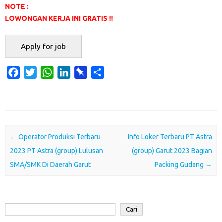
NOTE :
LOWONGAN KERJA INI GRATIS !!
F
T
W
L
P
S
a
w
h
i
i
h
c
i
a
n
n
a
e
t
t
k
b
r
b
t
s
e
o
e
o
e
A
d
a
Post navigation
←
Operator Produksi Terbaru
Info Loker Terbaru PT Astra
o
r
p
I
r
2023 PT Astra (group) Lulusan
(group) Garut 2023 Bagian
k
p
n
d
SMA/SMK Di Daerah Garut
Packing Gudang
→
Cari
Cari