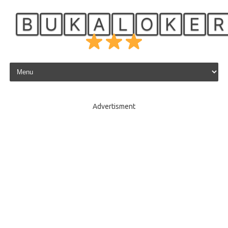
🄱🅄🄺🄰🄻🄾🄺🄴
Skip to content
Advertisment