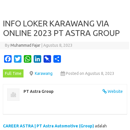
INFO LOKER KARAWANG VIA
ONLINE 2023 PT ASTRA GROUP
By
Muhammad Fajar
|
Agustus 8, 2023
F
T
W
L
P
S
a
w
h
i
i
h
Full Time
Karawang
Posted on Agustus 8, 2023
c
i
a
n
n
a
e
t
t
k
b
r
b
t
s
e
o
e
PT Astra Group
Website
o
e
A
d
a
o
r
p
I
r
k
p
n
d
CAREER ASTRA | PT Astra Automotive (Group)
adalah