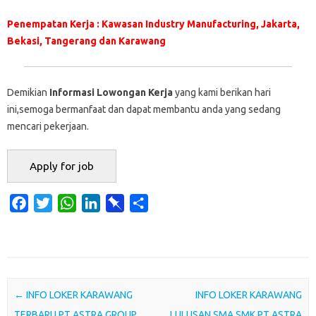
Penempatan Kerja : Kawasan Industry Manufacturing, Jakarta,
Bekasi, Tangerang dan Karawang
Demikian
Informasi Lowongan Kerja
yang kami berikan hari
ini,semoga bermanfaat dan dapat membantu anda yang sedang
mencari pekerjaan.
F
T
W
L
P
S
a
w
h
i
i
h
c
i
a
n
n
a
e
t
t
k
b
r
b
t
s
e
o
e
o
e
A
d
a
Post navigation
←
INFO LOKER KARAWANG
INFO LOKER KARAWANG
o
r
p
I
r
TERBARU PT ASTRA GROUP
LULUSAN SMA SMK PT ASTRA