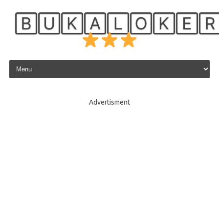
🄱🅄🄺🄰🄻🄾🄺🄴
Skip to content
Advertisment