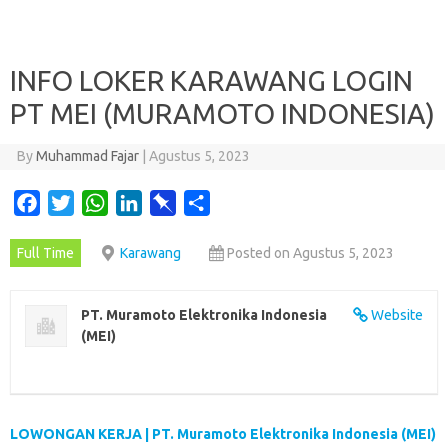
INFO LOKER KARAWANG LOGIN
PT MEI (MURAMOTO INDONESIA)
By
Muhammad Fajar
|
Agustus 5, 2023
F
T
W
L
P
S
a
w
h
i
i
h
Full Time
Karawang
Posted on Agustus 5, 2023
c
i
a
n
n
a
e
t
t
k
b
r
b
t
s
e
o
e
PT. Muramoto Elektronika Indonesia
Website
o
e
A
d
a
(MEI)
o
r
p
I
r
k
p
n
d
LOWONGAN KERJA | PT. Muramoto Elektronika Indonesia (MEI)