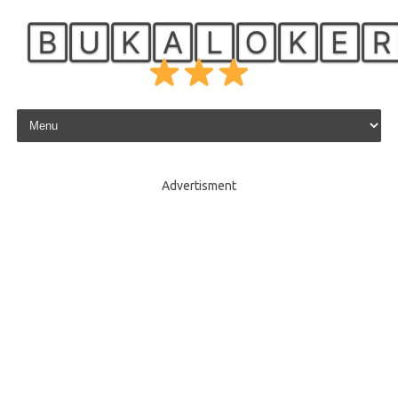
🄱🅄🄺🄰🄻🄾🄺🄴
Skip to content
Advertisment