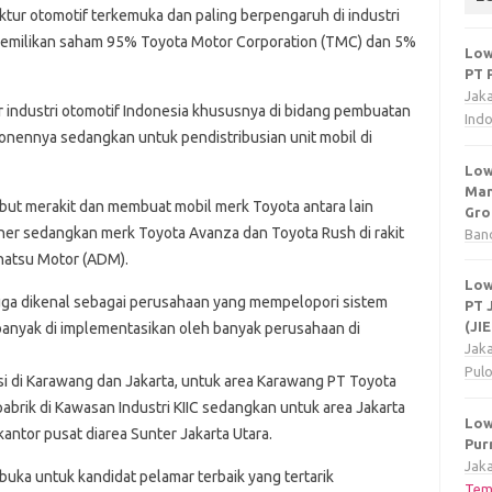
tur otomotif terkemuka dan paling berpengaruh di industri
pemilikan saham 95% Toyota Motor Corporation (TMC) dan 5%
Low
PT 
Jak
 industri otomotif Indonesia khususnya di bidang pembuatan
Ind
nennya sedangkan untuk pendistribusian unit mobil di
Low
Man
but merakit dan membuat mobil merk Toyota antara lain
Gro
ner sedangkan merk Toyota Avanza dan Toyota Rush di rakit
Ban
hatsu Motor (ADM).
Low
uga dikenal sebagai perusahaan yang mempelopori sistem
PT 
(JI
 banyak di implementasikan oleh banyak perusahaan di
Jak
Pul
i di Karawang dan Jakarta, untuk area Karawang PT Toyota
brik di Kawasan Industri KIIC sedangkan untuk area Jakarta
Low
antor pusat diarea Sunter Jakarta Utara.
Pur
Jaka
uka untuk kandidat pelamar terbaik yang tertarik
Tem