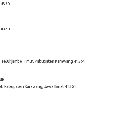
 14330
 14360
a, Telukjambe Timur, Kabupaten Karawang 41361
JIE
rat, Kabupaten Karawang, Jawa Barat 41361