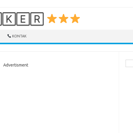
🄺🄴🅁
KONTAK
Cari
Advertisment