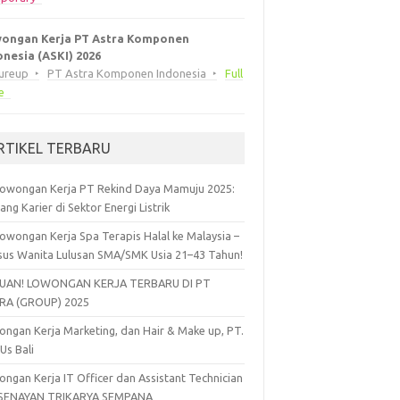
ongan Kerja PT Astra Komponen
onesia (ASKI) 2026
eureup
PT Astra Komponen Indonesia
Full
e
RTIKEL TERBARU
owongan Kerja PT Rekind Daya Mamuju 2025:
ang Karier di Sektor Energi Listrik
owongan Kerja Spa Terapis Halal ke Malaysia –
sus Wanita Lulusan SMA/SMK Usia 21–43 Tahun!
UAN! LOWONGAN KERJA TERBARU DI PT
RA (GROUP) 2025
ngan Kerja Marketing, dan Hair & Make up, PT.
 Us Bali
ngan Kerja IT Officer dan Assistant Technician
 SENAYAN TRIKARYA SEMPANA