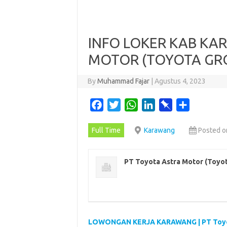
INFO LOKER KAB KA
MOTOR (TOYOTA GR
By
Muhammad Fajar
|
Agustus 4, 2023
F
T
W
L
P
S
a
w
h
i
i
h
Full Time
Karawang
Posted o
c
i
a
n
n
a
e
t
t
k
b
r
b
t
s
e
o
e
PT Toyota Astra Motor (Toyo
o
e
A
d
a
o
r
p
I
r
k
p
n
d
LOWONGAN KERJA KARAWANG | PT Toyot