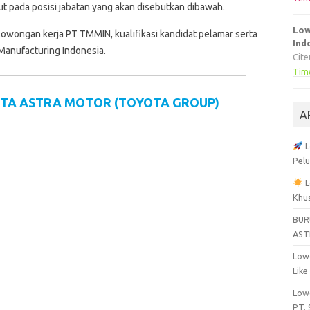
 pada posisi jabatan yang akan disebutkan dibawah.
Low
lowongan kerja PT TMMIN, kualifikasi kandidat pelamar serta
Ind
Manufacturing Indonesia.
Cit
Tim
OTA ASTRA MOTOR (TOYOTA GROUP)
A
L
Pelu
L
Khu
BUR
AST
Lowo
Like
Lowo
PT.