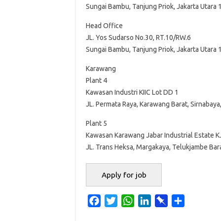
Sungai Bambu, Tanjung Priok, Jakarta Utara
Head Office
JL. Yos Sudarso No.30, RT.10/RW.6
Sungai Bambu, Tanjung Priok, Jakarta Utara
Karawang
Plant 4
Kawasan Industri KIIC Lot DD 1
JL. Permata Raya, Karawang Barat, Sirnabay
Plant 5
Kawasan Karawang Jabar Industrial Estate K
JL. Trans Heksa, Margakaya, Telukjambe Ba
F
T
W
L
P
S
a
w
h
i
i
h