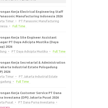
ongan Kerja Electrical Engineering Staff
Panasonic Manufacturing Indonesia 2026
arta Timur
PT Panasonic Manufacturing
onesia
Full Time
ongan Kerja Site Engineer Assistant
ager PT Daya Adicipta Mustika (Daya
up) 2026
dung
PT Daya Adicipta Mustika
Full Time
ongan Kerja Secretarial & Administration
Jakarta Industrial Estate Pulogadung
EP) 2026
arta Timur
PT Jakarta Industrial Estate
ogadung
Full Time
ongan Kerja Customer Service PT Dana
na Investama (DPI) Jakarta Pusat 2026
rta Pusat
PT Dana Purna Investama
porary