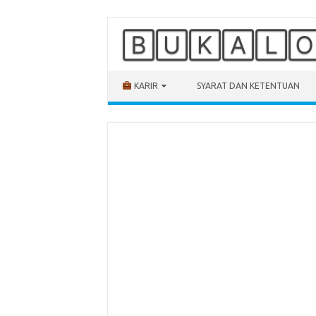
🄱🅄🄺🄰🄻
Skip to content
KARIR
SYARAT DAN KETENTUAN