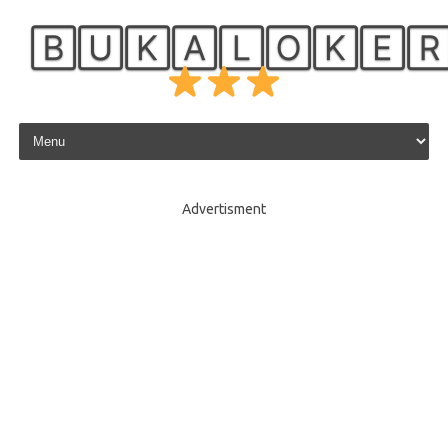
🄱🅄🄺🄰🄻🄾🄺🄴
Skip to content
Advertisment