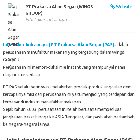
k
p
n
d
PT Prakarsa Alam Segar (WINGS
Website
GROUP)
Info Loker Indramayu
Info Loker Indramayu | PT Prakarsa Alam Segar (PAS)
adalah
perusahaan manufaktur makanan yang tergabung dalam Wings
Group.
Perusahaan ini memproduksi mie instant yang mempunyai nama
dagang mie sedaap.
PT PAS selalu berinovasi melahirkan produk-produk unggulan demi
tercapainya misi dari perusahaan ini yaitu menjadi yang terdepan dan
terbesar di industri manufaktur makanan.
Sejak tahun 2003, perusahaan ini telah berusaha memperluas
jangkauan pasar hingga ke ASIA Tenggara, dan pasti akan bertambah
ke negara-negara lainya.
Info Loker Indramayu PT Prakarsa Alam Segar (PAS)