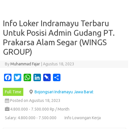
Info Loker Indramayu Terbaru
Untuk Posisi Admin Gudang PT.
Prakarsa Alam Segar (WINGS
GROUP)
By
Muhammad Fajar
|
Agustus 18, 2023
F
T
W
L
P
S
a
w
h
i
i
h
Full Time
Bojongsari Indramayu Jawa Barat
c
i
a
n
n
a
e
t
t
k
b
r
Posted on Agustus 18, 2023
b
t
s
e
o
e
4.800.000 - 7.500.000 Rp / Month
o
e
A
d
a
Salary: 4.800.000 - 7.500.000
Info Lowongan Kerja
o
r
p
I
r