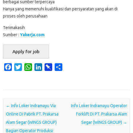
berbagai sumber terpercaya
Hanya yang memenuhi kualifikasi dan persyaratan yang akan di
proses oleh perusahaan
Terimakasih
Sumber :
Yakerja.com
F
T
W
L
P
S
a
w
h
i
i
h
c
i
a
n
n
a
e
t
t
k
b
r
b
t
s
e
o
e
o
e
A
d
a
Post navigation
←
Info Loker Indramayu Via
Info Loker Indramayu Operator
o
r
p
I
r
Online Di Pabrik PT. Prakarsa
Forklift Di PT. Prakarsa Alam
k
p
n
d
Alam Segar (WINGS GROUP)
Segar (WINGS GROUP)
→
Bagian Operator Produksi