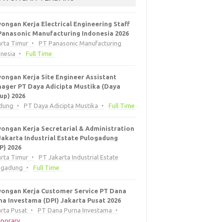
ongan Kerja Electrical Engineering Staff
Panasonic Manufacturing Indonesia 2026
arta Timur
PT Panasonic Manufacturing
onesia
Full Time
ongan Kerja Site Engineer Assistant
ager PT Daya Adicipta Mustika (Daya
up) 2026
dung
PT Daya Adicipta Mustika
Full Time
ongan Kerja Secretarial & Administration
Jakarta Industrial Estate Pulogadung
EP) 2026
arta Timur
PT Jakarta Industrial Estate
ogadung
Full Time
ongan Kerja Customer Service PT Dana
na Investama (DPI) Jakarta Pusat 2026
rta Pusat
PT Dana Purna Investama
porary