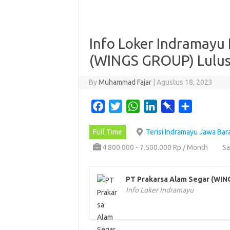
Info Loker Indramayu
(WINGS GROUP) Lulus
By
Muhammad Fajar
|
Agustus 18, 2023
F
T
W
L
P
S
a
w
h
i
i
h
Full Time
Terisi Indramayu Jawa Bar
c
i
a
n
n
a
e
t
t
k
b
r
4.800.000 - 7.500.000 Rp / Month
Sa
b
t
s
e
o
e
o
e
A
d
a
PT Prakarsa Alam Segar (WI
o
r
p
I
r
Info Loker Indramayu
k
p
n
d