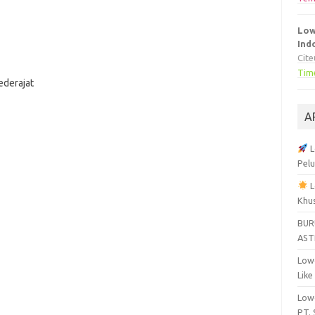
Low
Ind
Cit
Tim
ederajat
A
L
Pelu
L
Khu
BUR
AST
Lowo
Like
Lowo
PT.