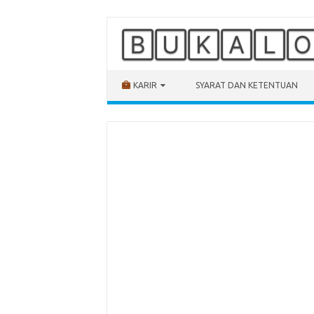
🄱🅄🄺🄰🄻
Skip to content
KARIR
SYARAT DAN KETENTUAN