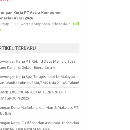
ongan Kerja PT Astra Komponen
onesia (ASKI) 2026
eureup
PT Astra Komponen Indonesia
Full
e
RTIKEL TERBARU
owongan Kerja PT Rekind Daya Mamuju 2025:
ang Karier di Sektor Energi Listrik
owongan Kerja Spa Terapis Halal ke Malaysia –
sus Wanita Lulusan SMA/SMK Usia 21–43 Tahun!
UAN! LOWONGAN KERJA TERBARU DI PT
RA (GROUP) 2025
ngan Kerja Marketing, dan Hair & Make up, PT.
 Us Bali
ngan Kerja IT Officer dan Assistant Technician
 SENAYAN TRIKARYA SEMPANA