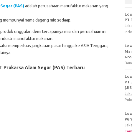
 Segar (PAS)
adalah perusahaan manufaktur makanan yang
Low
ang mempunyai nama dagang mie sedaap.
PT 
Jak
produk unggulan demi tercapainya misi dari perusahaan ini
Ind
 industri manufaktur makanan.
usaha memperluas jangkauan pasar hingga ke ASIA Tenggara,
Low
Man
ainya.
Gro
Ban
T Prakarsa Alam Segar (PAS) Terbaru
Low
PT 
(JI
Jak
Pul
Low
Pur
Jaka
Tem