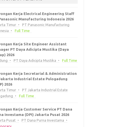
ongan Kerja Electrical Engineering Staff
Panasonic Manufacturing Indonesia 2026
arta Timur
PT Panasonic Manufacturing
onesia
Full Time
ongan Kerja Site Engineer Assistant
ager PT Daya Adicipta Mustika (Daya
up) 2026
dung
PT Daya Adicipta Mustika
Full Time
ongan Kerja Secretarial & Administration
Jakarta Industrial Estate Pulogadung
EP) 2026
arta Timur
PT Jakarta Industrial Estate
ogadung
Full Time
ongan Kerja Customer Service PT Dana
na Investama (DPI) Jakarta Pusat 2026
rta Pusat
PT Dana Purna Investama
porary