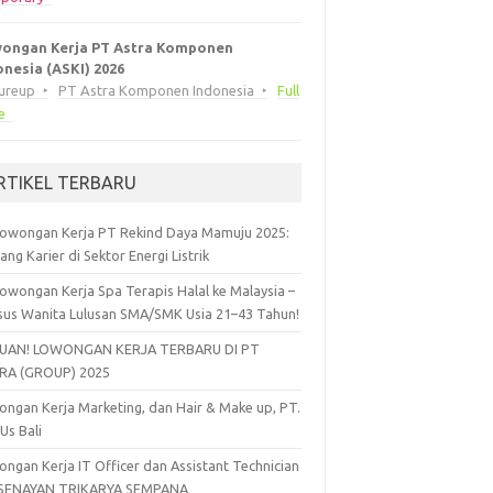
ongan Kerja PT Astra Komponen
onesia (ASKI) 2026
eureup
PT Astra Komponen Indonesia
Full
e
RTIKEL TERBARU
owongan Kerja PT Rekind Daya Mamuju 2025:
ang Karier di Sektor Energi Listrik
owongan Kerja Spa Terapis Halal ke Malaysia –
sus Wanita Lulusan SMA/SMK Usia 21–43 Tahun!
UAN! LOWONGAN KERJA TERBARU DI PT
RA (GROUP) 2025
ngan Kerja Marketing, dan Hair & Make up, PT.
 Us Bali
ngan Kerja IT Officer dan Assistant Technician
 SENAYAN TRIKARYA SEMPANA