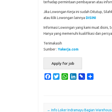
terhadap permintaan pembayaran atau inform
Jika Lowongan Kerja ini sudah Ditutup, Sila
atau klik Lowongan lainnya
DISINI
Informasi Lowongan yang kami muat disini, 
Hanya yang memenuhi kualifikasi dan persya
Terimakasih
Sumber :
Yakerja.com
F
T
W
L
P
S
a
w
h
i
i
h
c
i
a
n
n
a
e
t
t
k
b
r
b
t
s
e
o
e
o
e
A
d
a
Post navigation
←
Info Loker Indramayu Bagian Warehous