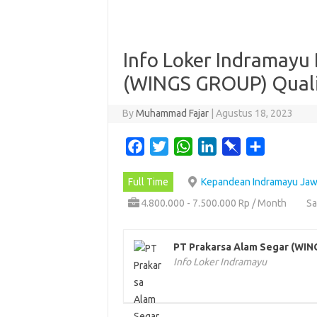
Info Loker Indramayu 
(WINGS GROUP) Quali
By
Muhammad Fajar
|
Agustus 18, 2023
F
T
W
L
P
S
a
w
h
i
i
h
Full Time
Kepandean Indramayu Jaw
c
i
a
n
n
a
e
t
t
k
b
r
4.800.000 - 7.500.000 Rp / Month
Sa
b
t
s
e
o
e
o
e
A
d
a
PT Prakarsa Alam Segar (WI
o
r
p
I
r
Info Loker Indramayu
k
p
n
d