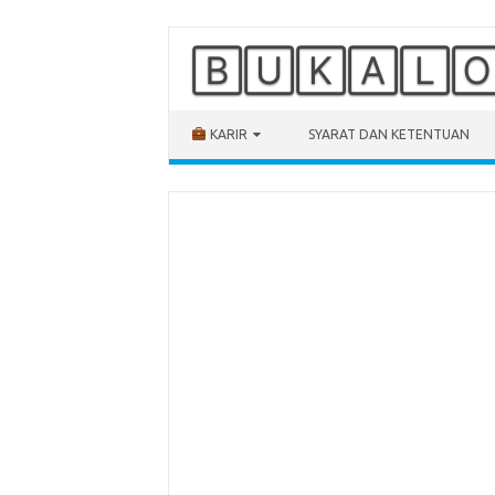
🄱🅄🄺🄰🄻
Skip to content
KARIR
SYARAT DAN KETENTUAN