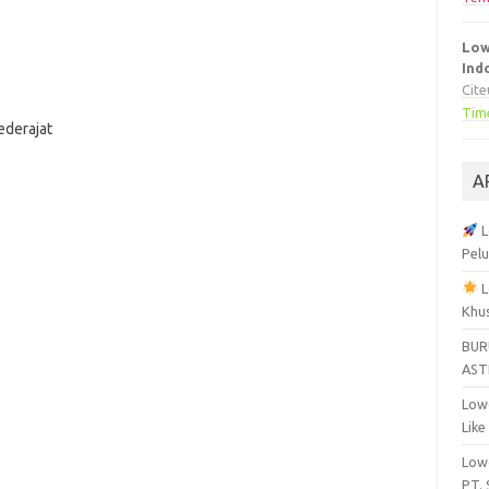
Low
Ind
Cit
Tim
ederajat
A
L
Pelu
L
Khu
BUR
AST
Lowo
Like
Lowo
PT.