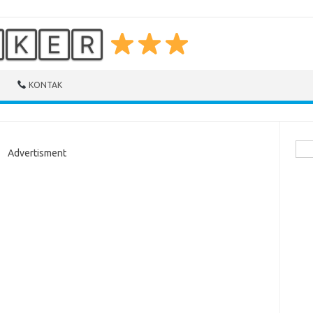
🄺🄴🅁
KONTAK
Cari
Advertisment