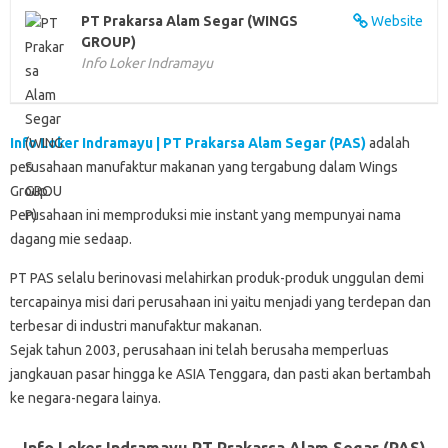
k
p
n
d
PT Prakarsa Alam Segar (WINGS
Website
GROUP)
Info Loker Indramayu
Info Loker Indramayu | PT Prakarsa Alam Segar (PAS)
adalah
perusahaan manufaktur makanan yang tergabung dalam Wings
Group.
Perusahaan ini memproduksi mie instant yang mempunyai nama
dagang mie sedaap.
PT PAS selalu berinovasi melahirkan produk-produk unggulan demi
tercapainya misi dari perusahaan ini yaitu menjadi yang terdepan dan
terbesar di industri manufaktur makanan.
Sejak tahun 2003, perusahaan ini telah berusaha memperluas
jangkauan pasar hingga ke ASIA Tenggara, dan pasti akan bertambah
ke negara-negara lainya.
Info Loker Indramayu PT Prakarsa Alam Segar (PAS)