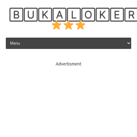
🄱🅄🄺🄰🄻🄾🄺🄴
Skip to content
Advertisment