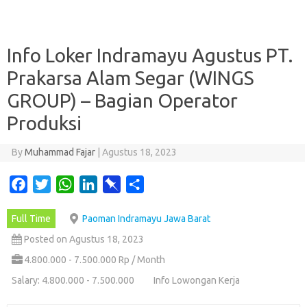
Info Loker Indramayu Agustus PT.
Prakarsa Alam Segar (WINGS
GROUP) – Bagian Operator
Produksi
By
Muhammad Fajar
|
Agustus 18, 2023
F
T
W
L
P
S
a
w
h
i
i
h
Full Time
Paoman Indramayu Jawa Barat
c
i
a
n
n
a
e
t
t
k
b
r
Posted on Agustus 18, 2023
b
t
s
e
o
e
4.800.000 - 7.500.000 Rp / Month
o
e
A
d
a
Salary: 4.800.000 - 7.500.000
Info Lowongan Kerja
o
r
p
I
r