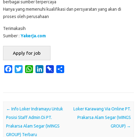
berbagai sumber terpercaya
Hanya yang memenuhi kualifikasi dan persyaratan yang akan di
proses oleh perusahaan
Terimakasih
Sumber :
Yakerja.com
F
T
W
L
P
S
a
w
h
i
i
h
c
i
a
n
n
a
e
t
t
k
b
r
b
t
s
e
o
e
o
e
A
d
a
Post navigation
←
Info Loker Indramayu Untuk
Loker Karawang Via Online PT.
o
r
p
I
r
Posisi Staff Admin Di PT.
Prakarsa Alam Segar (WINGS
k
p
n
d
Prakarsa Alam Segar (WINGS
GROUP)
→
GROUP) Terbaru