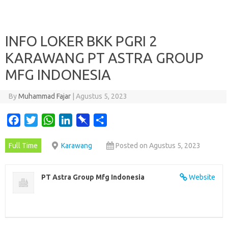
INFO LOKER BKK PGRI 2
KARAWANG PT ASTRA GROUP
MFG INDONESIA
By
Muhammad Fajar
|
Agustus 5, 2023
F
T
W
L
P
S
a
w
h
i
i
h
Full Time
Karawang
Posted on Agustus 5, 2023
c
i
a
n
n
a
e
t
t
k
b
r
b
t
s
e
o
e
PT Astra Group Mfg Indonesia
Website
o
e
A
d
a
o
r
p
I
r
k
p
n
d