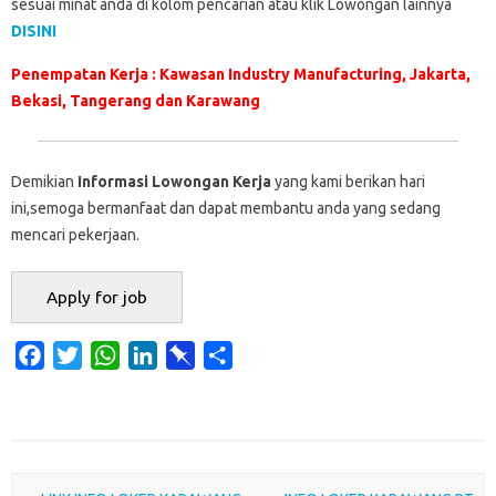
sesuai minat anda di kolom pencarian atau klik Lowongan lainnya
DISINI
Penempatan Kerja : Kawasan Industry Manufacturing, Jakarta,
Bekasi, Tangerang dan Karawang
Demikian
Informasi Lowongan Kerja
yang kami berikan hari
ini,semoga bermanfaat dan dapat membantu anda yang sedang
mencari pekerjaan.
F
T
W
L
P
S
a
w
h
i
i
h
c
i
a
n
n
a
e
t
t
k
b
r
b
t
s
e
o
e