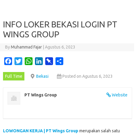
INFO LOKER BEKASI LOGIN PT
WINGS GROUP
By
Muhammad Fajar
|
Agustus 6, 2023
F
T
W
L
P
S
a
w
h
i
i
h
Full Time
Bekasi
Posted on Agustus 6, 2023
c
i
a
n
n
a
e
t
t
k
b
r
b
t
s
e
o
e
PT Wings Group
Website
o
e
A
d
a
o
r
p
I
r
k
p
n
d
LOWONGAN KERJA | PT Wings Group
merupakan salah satu