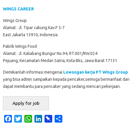
WINGS CAREER
Wings Group
Alamat : Jl. Tipar cakung Kav.F 5-7
East Jakarta 13910, Indonesia
Pabrik Wings Food
Alamat : Jl. Kaliabang Bungur No.94, RT.001/RW.024
Pejuang, Kecamatan Medan Satria, Kota Bks, Jawa Barat 17131
Demikianlah informasi mengenai
Lowongan kerja PT Wings Group
yang bisa admin sampaikan kepada pencaker,semoga bermanfaat dan
dapat membantu para pencaker yang sedang mencari pekerjaan.
F
T
W
L
P
S
a
w
h
i
i
h