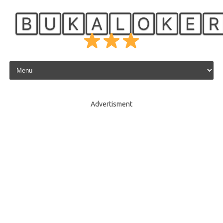
🄱🅄🄺🄰🄻🄾🄺🄴
Skip to content
Advertisment