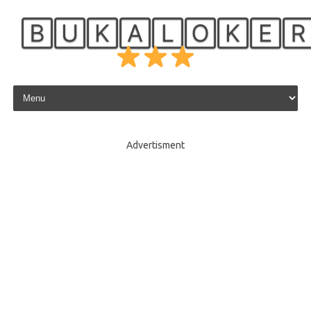
🄱🅄🄺🄰🄻🄾🄺🄴
Skip to content
Advertisment