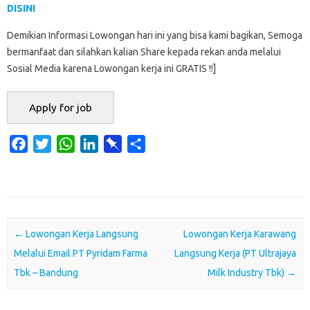
DISINI
Demikian Informasi Lowongan hari ini yang bisa kami bagikan, Semoga
bermanfaat dan silahkan kalian Share kepada rekan anda melalui
Sosial Media karena Lowongan kerja ini GRATIS !!]
F
T
W
L
P
S
a
w
h
i
i
h
c
i
a
n
n
a
e
t
t
k
b
r
b
t
s
e
o
e
o
e
A
d
a
Post navigation
←
Lowongan Kerja Langsung
Lowongan Kerja Karawang
o
r
p
I
r
Melalui Email PT Pyridam Farma
Langsung Kerja (PT Ultrajaya
k
p
n
d
Tbk – Bandung
Milk Industry Tbk)
→