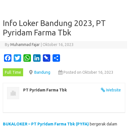
Info Loker Bandung 2023, PT
Pyridam Farma Tbk
By
Muhammad Fajar
|
Oktober 16, 2023
F
T
W
L
P
S
a
w
h
i
i
h
Full Time
Bandung
Posted on Oktober 16, 2023
c
i
a
n
n
a
e
t
t
k
b
r
b
t
s
e
o
e
PT Pyridam Farma Tbk
Website
o
e
A
d
a
o
r
p
I
r
k
p
n
d
BUKALOKER – PT Pyridam Farma Tbk (PYFA)
bergerak dalam