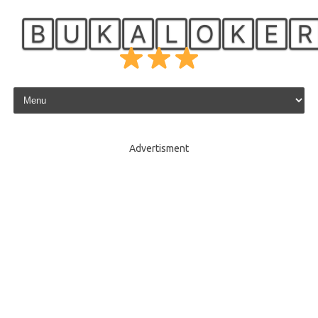
🄱🅄🄺🄰🄻🄾🄺🄴
Skip to content
Advertisment