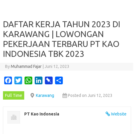
DAFTAR KERJA TAHUN 2023 DI
KARAWANG | LOWONGAN
PEKERJAAN TERBARU PT KAO
INDONESIA TBK 2023
By
Muhammad Fajar
|
Juni 12, 2023
F
T
W
L
P
S
a
w
h
i
i
h
Full Time
Karawang
Posted on Juni 12, 2023
c
i
a
n
n
a
e
t
t
k
b
r
b
t
s
e
o
e
PT Kao Indonesia
Website
o
e
A
d
a
o
r
p
I
r