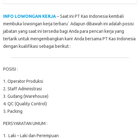
k
p
n
d
INFO LOWONGAN KERJA
– Saat ini PT Kao Indonesia kembali
membuka lowongan kerja terbaru` Adapun dibawah ini adalah posisi
jabatan yang saat ini tersedia bagi Anda para pencari kerja yang
tertarik untuk mengembangkan karir Anda bersama PT Kao Indonesia
dengan kualifikasi sebagai berikut :
POSISI :
1. Operator Produksi
2. Staff Administrasi
3. Gudang (Warehouse)
4. QC (Quality Control)
5. Packing
PERSYARATAN UMUM :
1. Laki – Laki dan Perempuan