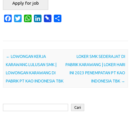
F
T
W
L
P
S
a
w
h
i
i
h
c
i
a
n
n
a
e
t
t
k
b
r
b
t
s
e
o
e
o
e
A
d
a
Post navigation
←
LOWONGAN KERJA
LOKER SMK SEDERAJAT DI
o
r
p
I
r
KARAWANG LULUSAN SMK |
PABRIK KARAWANG | LOKER HARI
k
p
n
d
LOWONGAN KARAWANG DI
INI 2023 PENEMPATAN PT KAO
PABRIK PT KAO INDONESIA TBK
INDONESIA TBK
→
Cari
Cari