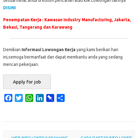
sesuai minat anda di kolom pencarian atau klik Lowongan lainnya
DISINI
Penempatan Kerja : Kawasan Industry Manufacturing, Jakarta,
Bekasi, Tangerang dan Karawang
Demikian
Informasi Lowongan Kerja
yang kami berikan hari
ini,semoga bermanfaat dan dapat membantu anda yang sedang
mencari pekerjaan.
F
T
W
L
P
S
a
w
h
i
i
h
c
i
a
n
n
a
e
t
t
k
b
r
b
t
s
e
o
e
Post navigation
←
WEB INFO LOKER KARAWANG
CARA DAFTAR INFO LOKER