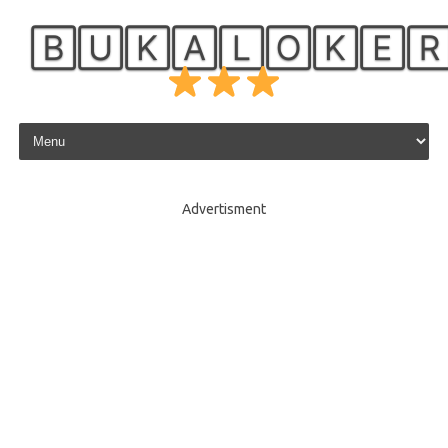
🄱🅄🄺🄰🄻🄾🄺🄴
Skip to content
Advertisment