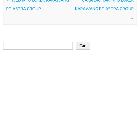
o
e
A
d
a
o
r
p
I
r
PT ASTRA GROUP
KARAWANG PT ASTRA GROUP
k
p
n
d
→
Cari
Cari